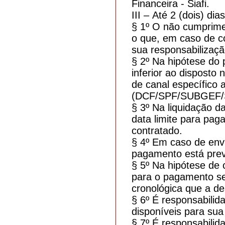
Financeira - Siafi.
III – Até 2 (dois) di
§ 1º O não cumprimen
o que, em caso de c
sua responsabilizaçã
§ 2º Na hipótese do 
inferior ao disposto 
de canal específico a
(DCF/SPF/SUBGEF/
§ 3º Na liquidação d
data limite para pag
contratado.
§ 4º Em caso de envi
pagamento está previ
§ 5º Na hipótese de 
para o pagamento se
cronológica que a de
§ 6º É responsabili
disponíveis para sua
§ 7º É responsabilid