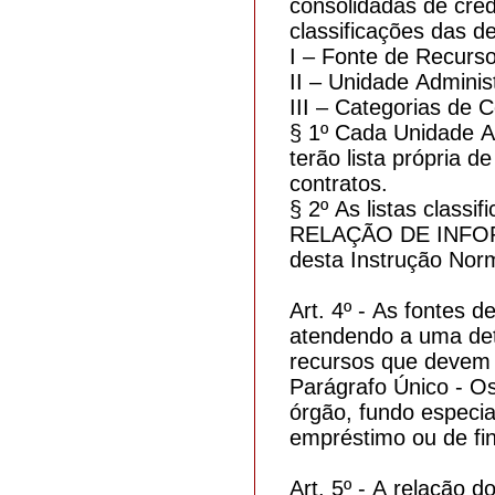
consolidadas de cred
classificações das d
I – Fonte de Recurso
II – Unidade Administ
III – Categorias de 
§ 1º Cada Unidade A
terão lista própria 
contratos.
§ 2º As listas class
RELAÇÃO DE INFO
desta Instrução Norm
Art. 4º - As fontes 
atendendo a uma det
recursos que devem s
Parágrafo Único - Os
órgão, fundo especia
empréstimo ou de fin
Art. 5º - A relação 