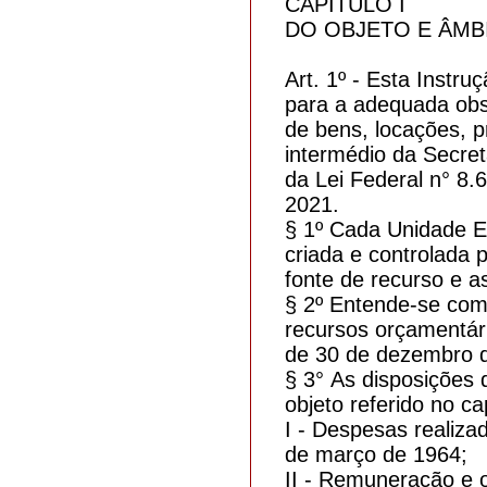
CAPÍTULO I
DO OBJETO E ÂMB
Art. 1º - Esta Instr
para a adequada obs
de bens, locações, p
intermédio da Secret
da Lei Federal n° 8.6
2021.
§ 1º Cada Unidade Ex
criada e controlada
fonte de recurso e a
§ 2º Entende-se como
recursos orçamentári
de 30 de dezembro 
§ 3° As disposições 
objeto referido no ca
I - Despesas realiza
de março de 1964;
II - Remuneração e o