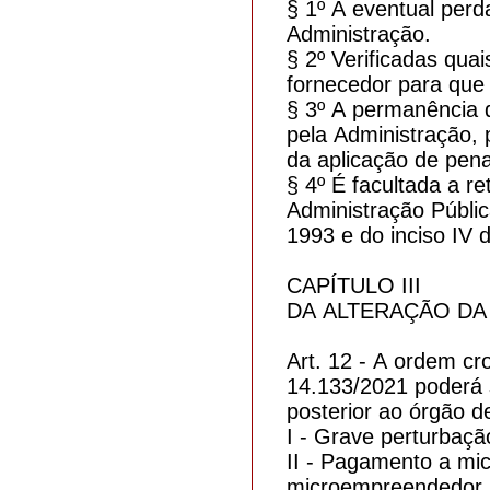
§ 1º A eventual perd
Administração.
§ 2º Verificadas qua
fornecedor para que 
§ 3º A permanência da
pela Administração, 
da aplicação de pena
§ 4º É facultada a r
Administração Públic
1993 e do inciso IV d
CAPÍTULO III
DA ALTERAÇÃO D
Art. 12 - A ordem cr
14.133/2021 poderá s
posterior ao órgão d
I - Grave perturbaç
II - Pagamento a mic
microempreendedor i