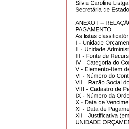
Silvia Caroline Listg
Secretária de Estad
ANEXO I – RELAÇ
PAGAMENTO
As listas classifica
I - Unidade Orçament
II - Unidade Administ
III - Fonte de Recurs
IV - Categoria do Co
V - Elemento-Item d
VI - Número do Contr
VII - Razão Social d
VIII - Cadastro de P
IX - Número da Ord
X - Data de Vencime
XI - Data de Pagame
XII - Justificativa 
UNIDADE ORÇAMEN