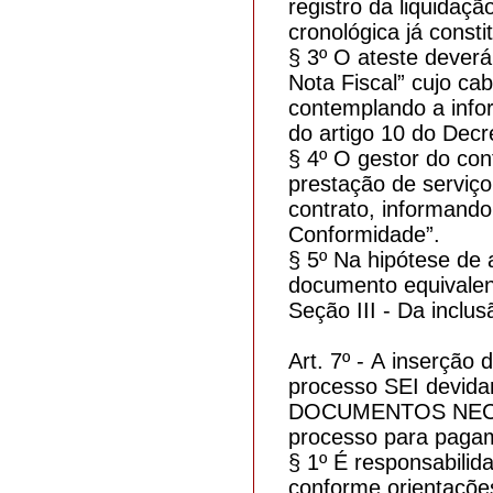
registro da liquidaç
cronológica já consti
§ 3º O ateste dever
Nota Fiscal” cujo c
contemplando a info
do artigo 10 do Decr
§ 4º O gestor do con
prestação de serviç
contrato, informand
Conformidade”.
§ 5º Na hipótese de 
documento equivalent
Seção III - Da inclu
Art. 7º - A inserção 
processo SEI devida
DOCUMENTOS NECES
processo para paga
§ 1º É responsabili
conforme orientaçõe