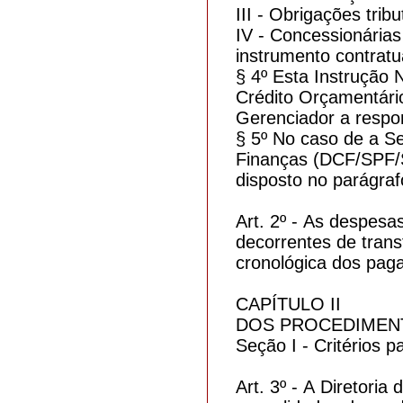
III - Obrigações tribu
IV - Concessionárias
instrumento contratu
§ 4º Esta Instrução 
Crédito Orçamentári
Gerenciador a respo
§ 5º No caso de a Se
Finanças (DCF/SPF/S
disposto no parágrafo
Art. 2º - As despesa
decorrentes de trans
cronológica dos pag
CAPÍTULO II
DOS PROCEDIMEN
Seção I - Critérios 
Art. 3º - A Diretor