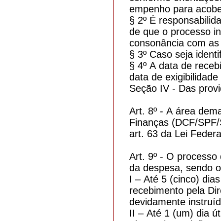
empenho para acobe
§ 2º É responsabili
de que o processo in
consonância com as r
§ 3º Caso seja ident
§ 4º A data de receb
data de exigibilidad
Seção IV - Das prov
Art. 8º - A área dem
Finanças (DCF/SPF/S
art. 63 da Lei Feder
Art. 9º - O processo
da despesa, sendo o
I – Até 5 (cinco) di
recebimento pela Di
devidamente instruí
II – Até 1 (um) dia 