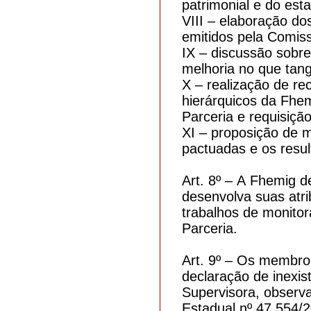
patrimonial e do est
VIII – elaboração do
emitidos pela Comiss
IX – discussão sobr
melhoria no que tan
X – realização de r
hierárquicos da Fhe
Parceria e requisiçã
XI – proposição de 
pactuadas e os resu
Art. 8º – A Fhemig 
desenvolva suas atri
trabalhos de monitor
Parceria.
Art. 9º – Os membros
declaração de inexis
Supervisora, observa
Estadual nº 47.554/