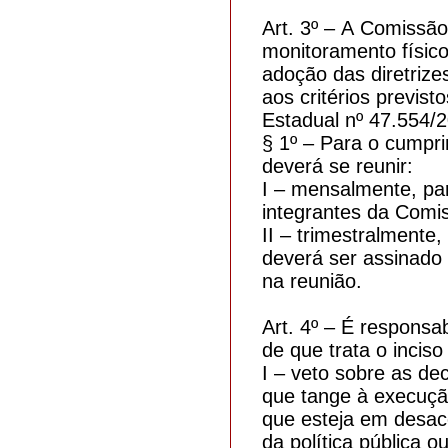
Art. 3º – A Comissão
monitoramento físico
adoção das diretriz
aos critérios previs
Estadual nº 47.554/2
§ 1º – Para o cumpr
deverá se reunir:
I – mensalmente, par
integrantes da Comi
II – trimestralmente
deverá ser assinado
na reunião.
Art. 4º – É responsa
de que trata o inciso 
I – veto sobre as de
que tange à execuçã
que esteja em desac
da política pública o