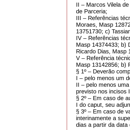
II – Marcos Vilela d
de Parceria;
III – Referências téc
Moraes, Masp 12872
13751730; c) Tassia
IV – Referências téc
Masp 14374433; b) D
Ricardo Dias, Masp 
V – Referência técnic
Masp 13142856; b) 
§ 1º – Deverão comp
I – pelo menos um do
II – pelo menos uma 
previsto nos incisos I
§ 2º – Em caso de au
I do caput, seu adju
§ 3º – Em caso de va
interinamente a sup
dias a partir da data