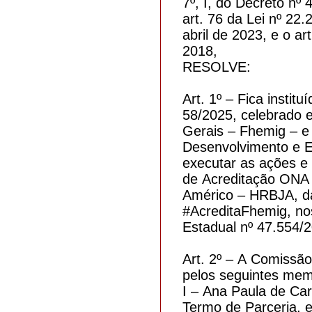
7º, I, do Decreto nº
art. 76 da Lei nº 22.
abril de 2023, e o a
2018,
RESOLVE:
Art. 1º – Fica insti
58/2025, celebrado 
Gerais – Fhemig – e 
Desenvolvimento e Ed
executar as ações e
de Acreditação ONA 
Américo – HRBJA, da
#AcreditaFhemig, no
Estadual nº 47.554/
Art. 2º – A Comissão 
pelos seguintes mem
I – Ana Paula de Ca
Termo de Parceria, 