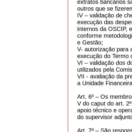
extratos bancários s
outros que se fizere
IV – validação de ch
execução das despes
internos da OSCIP, 
conforme metodologi
e Gestão;
V- autorização para 
execução do Termo d
VI – validação dos d
utilizados pela Comi
VII - avaliação da p
a Unidade Financeir
Art. 6º – Os membros
V do caput do art. 2º
apoio técnico e oper
do supervisor adjunt
Art. 7º – São respo