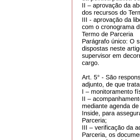
II – aprovação da ab
dos recursos do Ter
III - aprovação da l
com o cronograma de
Termo de Parceria
Parágrafo único: O s
dispostas neste arti
supervisor em decor
cargo.
Art. 5° - São respon
adjunto, de que trata
I – monitoramento fí
II – acompanhamento
mediante agenda de 
Inside, para assegur
Parceria;
III – verificação da
Parceria, os document