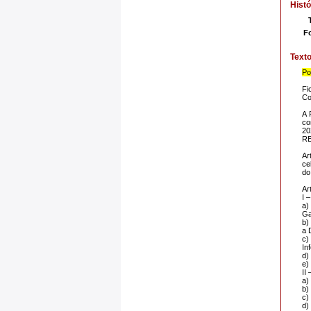
Histó
F
Text
Po
Fi
Co
A 
co
20
R
Ar
ce
do
Ar
I 
a)
Ga
b)
a 
c)
In
d)
e)
II
a)
b)
c)
d)