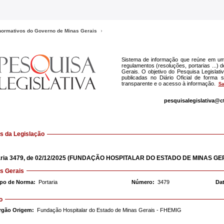
 normativos do Governo de Minas Gerais
Sistema de informação que reúne em um
regulamentos (resoluções, portarias ...)
Gerais. O objetivo do Pesquisa Legislat
publicadas no Diário Oficial de forma
transparente e o acesso à informação.
Sa
pesquisalegislativa@c
 da Legislação
ria
3479,
de 02/12/2025
(FUNDAÇÃO HOSPITALAR DO ESTADO DE MINAS GERA
s Gerais
ipo de Norma:
Portaria
Número:
3479
Dat
o
rgão Origem:
Fundação Hospitalar do Estado de Minas Gerais - FHEMIG