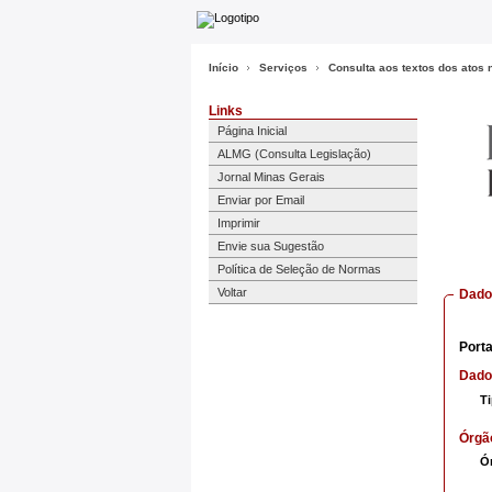
Início
Serviços
Consulta aos textos dos atos
Links
Página Inicial
ALMG (Consulta Legislação)
Jornal Minas Gerais
Enviar por Email
Imprimir
Envie sua Sugestão
Política de Seleção de Normas
Voltar
Dados
Porta
Dado
T
Órgã
Ó