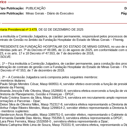
rico
Tipo Publicação:
PUBLICAÇÃO
D
onte Publicação:
Minas Gerais - Diário do Executivo
Pág
o
rtaria Presidencial nº 3.479
, DE 02 DE DEZEMBRO DE 2025
ca instituída a Comissão Julgadora, de caráter permanente, responsável pelos processos de
ntrato de Gestão no âmbito da Fundação Hospitalar do Estado de Minas Gerais – Fhemig.
PRESIDENTE DA FUNDAÇÃO HOSPITALAR DO ESTADO DE MINAS GERAIS, no uso de suas a
nferidas pelo art. 7º do Decreto nº 49.085, de 11 de agosto de 2025, em conformidade com o a
23, e os arts. 17 e 18 Decreto nº 47.553, de 7 de dezembro de 2018,
ESOLVE:
t. 1º – Fica instituída a Comissão Julgadora, de caráter permanente, para condução dos pro
lebração de contrato de gestão com a Fundação Hospitalar do Estado de Minas Gerais – Fh
 Decreto nº 47.553, de 7 de dezembro de 2018.
t. 2º – A Comissão Julgadora será composta pelos seguintes membros:
– membros titulares:
 Paulo Sérgio Mendes César, Masp 669551-4, servidor efetivo exercendo a função de presi
binete da Fhemig;
 Ananda Jessyla Felix Oliveira, Masp 1528681-8, servidora efetiva exercendo a função de 
Diretoria de Planejamento, Gestão e Finanças - DPGF;
 Paola Cristina Soares da Silva, Masp 1066413-4, servidora em recrutamento amplo represen
formações e Parcerias - Dpar;
 Deise Silva de Oliveira Nilles, Masp 752317-8, servidora efetiva representando a Diretoria
 Arthur Felipe Ribeiro Mendes, Masp 1299814-2, servidor efetivo representando a Diretoria As
 – membros suplentes:
 Vanderson Assis Romualdo, Masp 1089751-0, servidor efetivo, representando o Gabinete d
 Fernanda Danielle Dias Abreu, Masp 755356-3, servidora efetiva representando a DPGF;
 Lara Pires Ferreira, Masp 1532658-0 , servidora efetiva representando a Dpar;
 Maria Catharina Melo Lima de Souza, Masp 753331-8, servidora efetiva, representando a Di