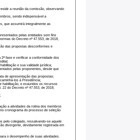
residir a reunião da comissão, observando
embros, sendo indispensável a
s, que assumirá integralmente as
presentados pelas entidades sem fins
s normas do Decreto nº 47.553, de 2018,
nação das propostas desconformes e
 2ª fase e verificar a conformidade dos
dital;
bilitação e sua validade jurídica;
sentados pelas proponentes, desde que
data de apresentação das propostas;
ncaminhá-los à Presidência;
 habilitação, e exauridos os recursos
. 22 do Decreto nº 47.553, de 2018;
;
lação a atividades da rotina dos membros
os no cronograma do processo de seleção
s pelo colegiado, ressalvando-se aquele
ção divergente, devidamente registrada em
g para o desempenho de suas atividades.