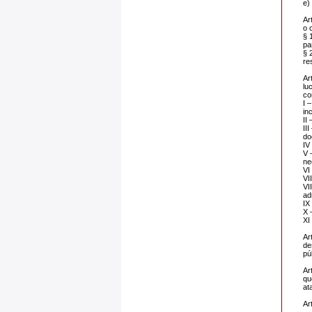
e)
Ar
o 
§ 
pa
§ 
re
Ar
lu
co
I 
in
II
II
do
IV
V 
ne
VI
VI
VI
ad
IX
X 
XI
Ar
de
pú
Ar
qu
at
Ar