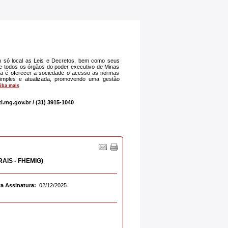
 só local as Leis e Decretos, bem como seus
 de todos os órgãos do poder executivo de Minas
iva é oferecer a sociedade o acesso as normas
 simples e atualizada, promovendo uma gestão
iba mais
tl.mg.gov.br
/ (31) 3915-1040
IS - FHEMIG)
a Assinatura:
02/12/2025