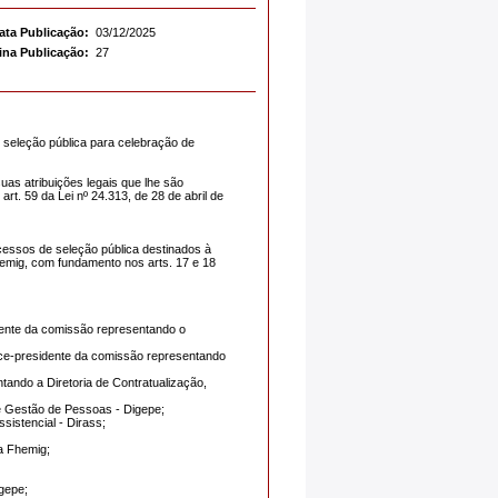
ata Publicação:
03/12/2025
ina Publicação:
27
 seleção pública para celebração de
tribuições legais que lhe são
rt. 59 da Lei nº 24.313, de 28 de abril de
cessos de seleção pública destinados à
emig, com fundamento nos arts. 17 e 18
dente da comissão representando o
vice-presidente da comissão representando
tando a Diretoria de Contratualização,
 de Gestão de Pessoas - Digepe;
sistencial - Dirass;
a Fhemig;
gepe;