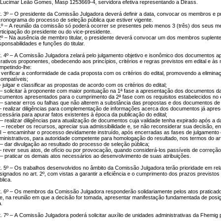
 Lucimar Leão Gomes, Masp 1253669-4, servidora efetiva representando a Dirass.
t. 3º – O presidente da Comissão Julgadora deverá definir a data, convocar os membros e p
cronograma do processo de seleção pública que estiver vigente.
1º – A reunião da comissão só poderá ocorrer se presentes pelo menos 3 (três) dos seus m
rticipação do presidente ou do vice-presidente.
2º – Na ausência de membro titular, o presidente deverá convocar um dos membros suplente
sponsabilidades e funções do titular.
t. 4º – A Comissão Julgadora zelará pelo julgamento objetivo e isonômico dos documentos a
crativos proponentes, obedecendo aos princípios, critérios e regras previstos em edital e à
mpetindo-lhe:
– verificar a conformidade de cada proposta com os critérios do edital, promovendo a elimi
compatíveis;
 – julgar e classificar as propostas de acordo com os critérios do edital;
I – solicitar à proponente com maior pontuação na 1ª fase a apresentação dos documentos da
cumentos apresentados para o cumprimento da 2ª fase com os requisitos estabelecidos no e
 – sanear erros ou falhas que não alterem a substância das propostas e dos documentos de ha
– realizar diligências para complementação de informações acerca dos documentos já apre
cessária para apurar fatos existentes à época da publicação do edital;
 – realizar diligências para atualização de documentos cuja validade tenha expirado após a 
I – receber os recursos, apreciar sua admissibilidade e, se não reconsiderar sua decisão, e
II – encaminhar o processo devidamente instruído, após encerradas as fases de julgamento e
ministrativos, para autoridade competente para homologação do resultado, nos termos do art
 – dar divulgação ao resultado do processo de seleção pública;
– rever seus atos, de ofício ou por provocação, quando considerá-los passíveis de correção
 – praticar os demais atos necessários ao desenvolvimento de suas atribuições.
t. 5º – Os trabalhos desenvolvidos no âmbito da Comissão Julgadora terão prioridade em re
signados no art. 2º, com vistas a garantir a eficiência e o cumprimento dos prazos previst
blica.
t. 6º – Os membros da Comissão Julgadora responderão solidariamente pelos atos praticado
e, na reunião em que a decisão for tomada, apresentar manifestação fundamentada de posi
a.
t. 7º – A Comissão Julgadora poderá solicitar auxílio de unidades administrativas da Fhemi