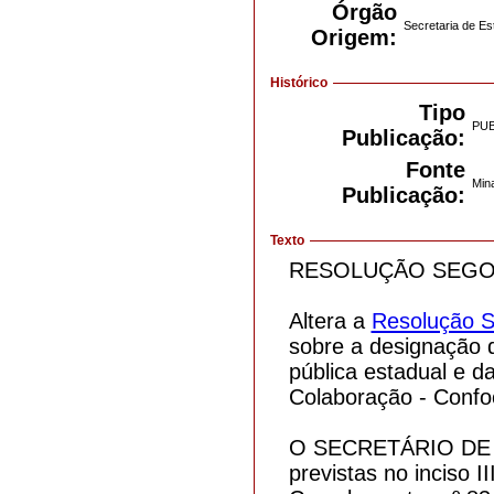
Órgão
Secretaria de E
Origem:
Histórico
Tipo
PU
Publicação:
Fonte
Mina
Publicação:
Texto
RESOLUÇÃO SEGOV 
Altera a
Resolução S
sobre a designação 
pública estadual e d
Colaboração - Confo
O SECRETÁRIO DE E
previstas no inciso I