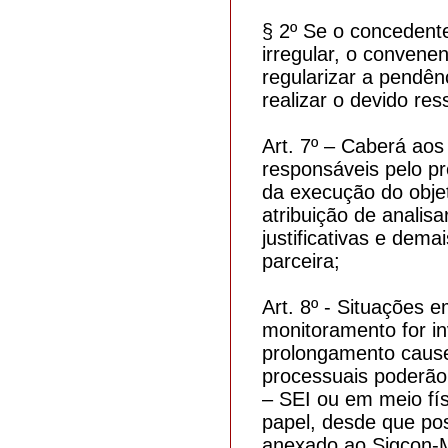
§ 2º Se o concedent
irregular, o convene
regularizar a pendên
realizar o devido res
Art. 7º – Caberá aos
responsáveis pelo p
da execução do obje
atribuição de analisa
justificativas e de
parceira;
Art. 8º - Situações 
monitoramento for in
prolongamento cause
processuais poderão 
– SEI ou em meio fís
papel, desde que po
anexado ao Sigcon-M