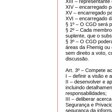
XIII – representante
XIV – encarregado p
XV – encarregado par
XVI – encarregado d
§ 1º – O CGD será p
§ 2º – Cada membro
suplente, que o subs
§ 3º – O CGD poderá 
áreas da Fhemig ou d
sem direito a voto,
discussão.
Art. 3º – Compete a
I – definir a visão 
II – desenvolver e ap
incluindo detalhame
responsabilidades;
III – deliberar acer
Segurança e Privaci
segurança da inform