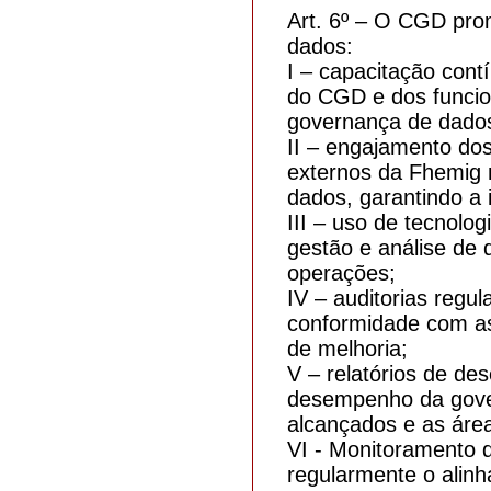
Art. 6º – O CGD pro
dados:
I – capacitação con
do CGD e dos funcio
governança de dado
II – engajamento dos
externos da Fhemig 
dados, garantindo a 
III – uso de tecnolo
gestão e análise de 
operações;
IV – auditorias regula
conformidade com as 
de melhoria;
V – relatórios de de
desempenho da gove
alcançados e as áre
VI - Monitoramento d
regularmente o alin