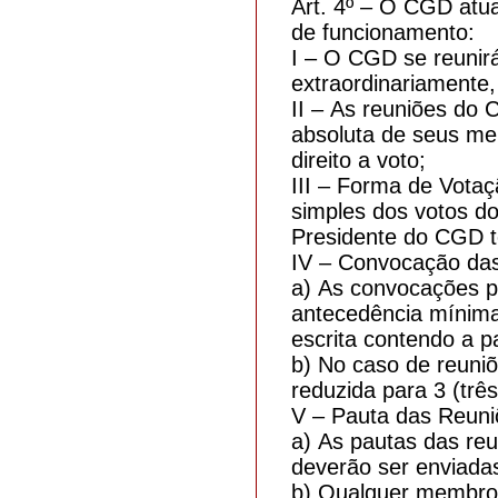
Art. 4º – O CGD atu
de funcionamento:
I – O CGD se reunir
extraordinariamente
II – As reuniões do
absoluta de seus m
direito a voto;
III – Forma de Votaç
simples dos votos d
Presidente do CGD t
IV – Convocação da
a) As convocações p
antecedência mínima 
escrita contendo a pa
b) No caso de reuniõ
reduzida para 3 (três
V – Pauta das Reuni
a) As pautas das re
deverão ser enviada
b) Qualquer membro 