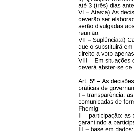
até 3 (três) dias ant
VI – Atas:a) As deci
deverão ser elaborad
serão divulgadas ao
reunião;
VII – Suplência:a) C
que o substituirá em
direito a voto apenas
VIII – Em situações 
deverá abster-se de 
Art. 5º – As decisõ
práticas de governan
I – transparência: 
comunicadas de forma
Fhemig;
II – participação: a
garantindo a partic
III – base em dados