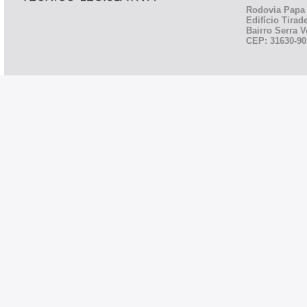
Rodovia Papa 
Edifício Tirad
Bairro Serra V
CEP: 31630-90