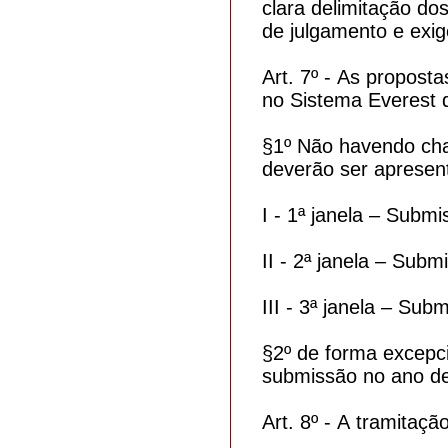
clara delimitação do
de julgamento e exig
Art. 7º - As propost
no Sistema Everest 
§1º Não havendo cha
deverão ser apresen
I - 1ª janela – Submi
II - 2ª janela – Subm
III - 3ª janela – Sub
§2º de forma excepci
submissão no ano de
Art. 8º - A tramitaç