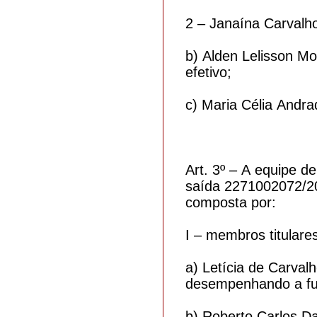
2 – Janaína Carvalho
b) Alden Lelisson Mo
efetivo;
c) Maria Célia Andr
Art. 3º – A equipe 
saída 2271002072/20
composta por:
I – membros titulares
a) Letícia de Carval
desempenhando a fu
b) Roberto Carlos Da