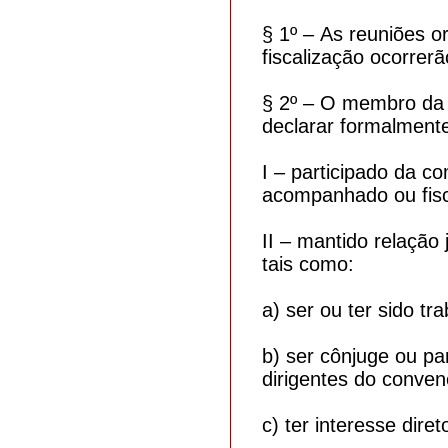
§ 1º – As reuniões 
fiscalização ocorrerã
§ 2º – O membro da 
declarar formalment
I – participado da c
acompanhado ou fisc
II – mantido relação
tais como:
a) ser ou ter sido t
b) ser cônjuge ou pa
dirigentes do conven
c) ter interesse dire