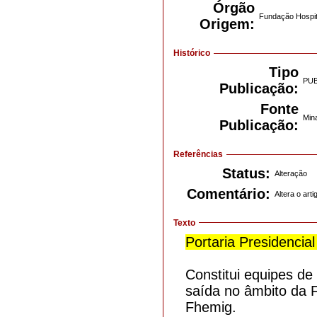
Órgão
Fundação Hospit
Origem:
Histórico
Tipo
PU
Publicação:
Fonte
Mina
Publicação:
Referências
Status:
Alteração
Comentário:
Altera o arti
Texto
Portaria Presidencial
Constitui equipes d
saída no âmbito da 
Fhemig.