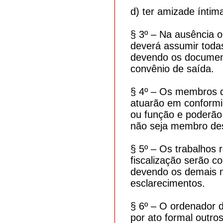
d) ter amizade íntim
§ 3º – Na ausência 
deverá assumir todas
devendo os document
convênio de saída.
§ 4º – Os membros d
atuarão em conform
ou função e poderão 
não seja membro dess
§ 5º – Os trabalhos
fiscalização serão c
devendo os demais m
esclarecimentos.
§ 6º – O ordenador 
por ato formal outro