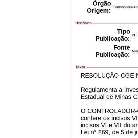
Órgão
Controladoria-G
Origem:
Histórico
Tipo
PU
Publicação:
Fonte
Mina
Publicação:
Texto
RESOLUÇÃO CGE Nº
Regulamenta a Inves
Estadual de Minas G
O CONTROLADOR-GER
confere os incisos VI
incisos VI e VII do a
Lei n° 869, de 5 de 