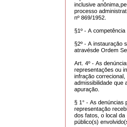
inclusive anônima,pe
processo administrati
nº 869/1952.
§1º - A competência 
§2º - A instauração 
atravésde Ordem Ser
Art. 4º - As denúnci
representações ou i
infração correcional,
admissibilidade que a
apuração.
§ 1° - As denúncias 
representação receb
dos fatos, o local da
público(s) envolvido(