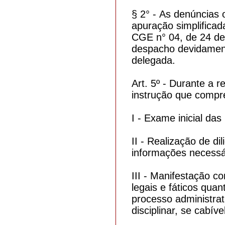
§ 2° - As denúncias
apuração simplificad
CGE n° 04, de 24 de
despacho devidamen
delegada.
Art. 5º - Durante a 
instrução que comp
I - Exame inicial da
II - Realização de di
informações necessá
III - Manifestação c
legais e fáticos qua
processo administrat
disciplinar, se cabíve