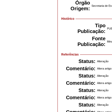
Órgão
Secretaria de E
Origem:
Histórico
Tipo
PU
Publicação:
Fonte
Mina
Publicação:
Referências
Status:
Alteração
Comentário:
Altera artigo
Status:
Alteração
Comentário:
Altera artigo
Status:
Alteração
Comentário:
Altera artigo
Status:
Alteração
Comentário:
Altera artigo