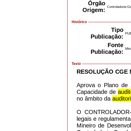
Órgão
Controladoria-G
Origem:
Histórico
Tipo
PU
Publicação:
Fonte
Mina
Publicação:
Texto
RESOLUÇÃO CGE Nº
Aprova o Plano de 
Capacidade de
audit
no âmbito da
auditor
O CONTROLADOR-G
legais e regulamenta
Mineiro de Desenvol