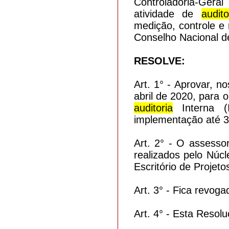
Controladoria-Gera
atividade de
audito
medição, controle e
Conselho Nacional d
RESOLVE:
Art. 1° - Aprovar, 
abril de 2020, para
auditoria
Interna (I
implementação até 
Art. 2° - O assess
realizados pelo Núc
Escritório de Projet
Art. 3° - Fica revog
Art. 4° - Esta Resol