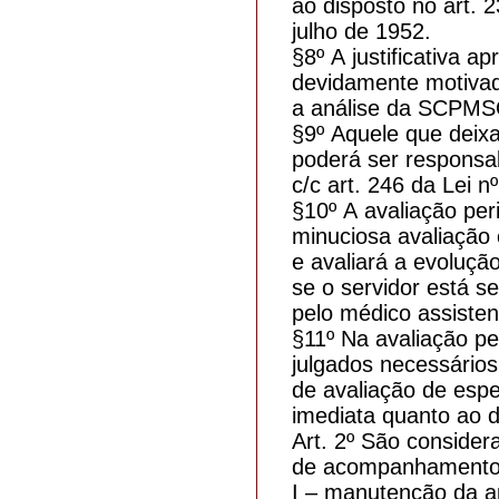
ao disposto no art. 2
julho de 1952.
§8º A justificativa 
devidamente motivad
a análise da SCPMS
§9º Aquele que deixa
poderá ser responsab
c/c art. 246 da Lei n
§10º A avaliação per
minuciosa avaliação 
e avaliará a evoluçã
se o servidor está s
pelo médico assisten
§11º Na avaliação pe
julgados necessário
de avaliação de espe
imediata quanto ao 
Art. 2º São considera
de acompanhamento
I – manutenção da 