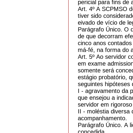
pericial para fins d
Art. 4º A SCPMSO de
tiver sido consider
eivado de vício de l
Parágrafo Único. O 
de que decorram efei
cinco anos contados
má-fé, na forma do a
Art. 5º Ao servidor
em exame admission
somente será conced
estágio probatório, 
seguintes hipóteses 
I - agravamento da p
que ensejou a indi
servidor em rigoroso
II - moléstia divers
acompanhamento.
Parágrafo Único. A l
concedida