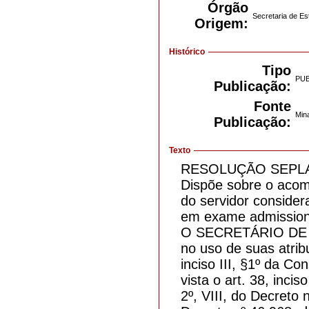
Órgão
Secretaria de E
Origem:
Histórico
Tipo
PU
Publicação:
Fonte
Mina
Publicação:
Texto
RESOLUÇÃO SEPLAG
Dispõe sobre o acom
do servidor conside
em exame admission
O SECRETÁRIO DE
no uso de suas atrib
inciso III, §1º da C
vista o art. 38, incis
2º, VIII, do Decreto 