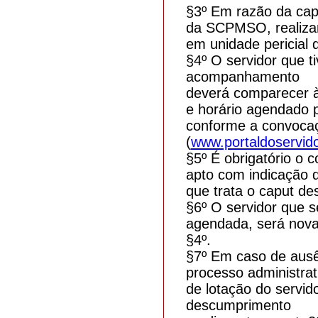
§3º Em razão da capa
da SCPMSO, realizar
em unidade pericial 
§4º O servidor que t
acompanhamento
deverá comparecer à
e horário agendado p
conforme a convocaçã
(
www.portaldoservido
§5º É obrigatório o 
apto com indicação 
que trata o caput des
§6º O servidor que s
agendada, será nov
§4º.
§7º Em caso de ausên
processo administrat
de lotação do servid
descumprimento