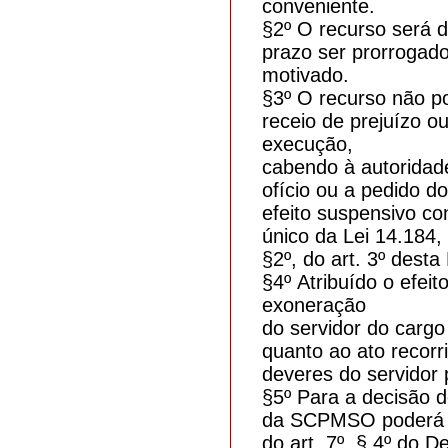
conveniente.
§2º O recurso será d
prazo ser prorrogad
motivado.
§3º O recurso não po
receio de prejuízo ou
execução,
cabendo à autoridade
ofício ou a pedido d
efeito suspensivo co
único da Lei 14.184,
§2º, do art. 3º desta
§4º Atribuído o efeit
exoneração
do servidor do cargo
quanto ao ato recorr
deveres do servidor p
§5º Para a decisão d
da SCPMSO poderá c
do art. 7º, § 4º do 