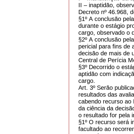
II – inaptidão, obser
Decreto nº 46.968, d
§1º A conclusão pela
durante o estágio pr
cargo, observado o d
§2º A conclusão pela
pericial para fins 
decisão de mais de 
Central de Perícia 
§3º Decorrido o estág
aptidão com indicaç
cargo.
Art. 3º Serão public
resultados das avali
cabendo recurso ao 
da ciência da decisã
o resultado for pela 
§1º O recurso será 
facultado ao recorre