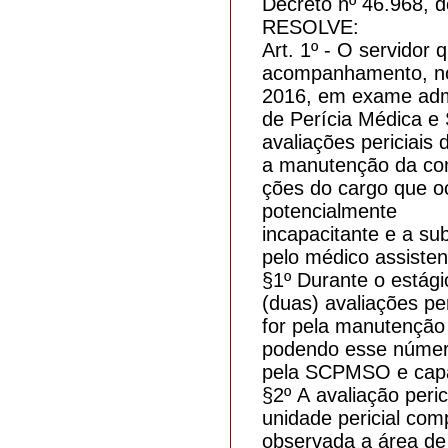
Decreto nº 46.968, 
RESOLVE:
Art. 1º - O servidor
acompanhamento, nos
2016, em exame admi
de Perícia Médica 
avaliações periciais 
a manutenção da comp
ções do cargo que o
potencialmente
incapacitante e a su
pelo médico assisten
§1º Durante o estági
(duas) avaliações per
for pela manutenção
podendo esse número
pela SCPMSO e capa
§2º A avaliação peri
unidade pericial com
observada a área de