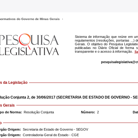
 normativos do Governo de Minas Gerais
Sistema de informação que reúne em um
regulamentos (resoluções, portarias ...)
Gerais. O objetivo do Pesquisa Legislat
publicadas no Diário Oficial de forma
transparente e o acesso à informação.
Sa
pesquisalegislativa@c
 da Legislação
lução Conjunta
2,
de 30/06/2017
(SECRETARIA DE ESTADO DE GOVERNO - S
s Gerais
ipo de Norma:
Resolução Conjunta
Número:
2
Dat
o
rgão Origem:
Secretaria de Estado de Governo - SEGOV
rgão Origem:
Controladoria-Geral do Estado - CGE