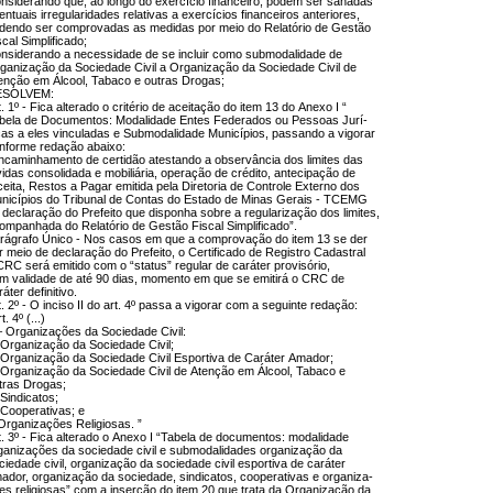
nsiderando que, ao longo do exercício financeiro, podem ser sanadas
entuais irregularidades relativas a exercícios financeiros anteriores,
dendo ser comprovadas as medidas por meio do Relatório de Gestão
scal Simplificado;
nsiderando a necessidade de se incluir como submodalidade de
ganização da Sociedade Civil a Organização da Sociedade Civil de
enção em Álcool, Tabaco e outras Drogas;
ESOLVEM:
t. 1º - Fica alterado o critério de aceitação do item 13 do Anexo I “
bela de Documentos: Modalidade Entes Federados ou Pessoas Jurí-
cas a eles vinculadas e Submodalidade Municípios, passando a vigorar
nforme redação abaixo:
ncaminhamento de certidão atestando a observância dos limites das
vidas consolidada e mobiliária, operação de crédito, antecipação de
ceita, Restos a Pagar emitida pela Diretoria de Controle Externo dos
nicípios do Tribunal de Contas do Estado de Minas Gerais - TCEMG
 declaração do Prefeito que disponha sobre a regularização dos limites,
ompanhada do Relatório de Gestão Fiscal Simplificado”.
rágrafo Único - Nos casos em que a comprovação do item 13 se der
r meio de declaração do Prefeito, o Certificado de Registro Cadastral
CRC será emitido com o “status” regular de caráter provisório,
m validade de até 90 dias, momento em que se emitirá o CRC de
ráter definitivo.
t. 2º - O inciso II do art. 4º passa a vigorar com a seguinte redação:
t. 4º (...)
 – Organizações da Sociedade Civil:
 Organização da Sociedade Civil;
 Organização da Sociedade Civil Esportiva de Caráter Amador;
 Organização da Sociedade Civil de Atenção em Álcool, Tabaco e
tras Drogas;
 Sindicatos;
 Cooperativas; e
 Organizações Religiosas. ”
t. 3º - Fica alterado o Anexo I “Tabela de documentos: modalidade
ganizações da sociedade civil e submodalidades organização da
ciedade civil, organização da sociedade civil esportiva de caráter
ador, organização da sociedade, sindicatos, cooperativas e organiza-
es religiosas” com a inserção do item 20 que trata da Organização da