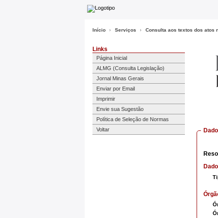
Início
Serviços
Consulta aos textos dos atos
Links
Página Inicial
ALMG (Consulta Legislação)
Jornal Minas Gerais
Enviar por Email
Imprimir
Envie sua Sugestão
Política de Seleção de Normas
Voltar
Dados
Reso
Dado
T
Órgã
Ó
Ó