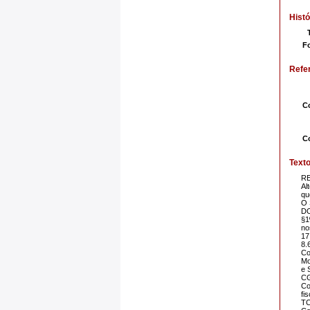
Histó
F
Refe
C
C
Text
RE
Al
qu
O
DO
§1
no
17
8.
Co
Mo
e 
CG
Co
fi
TC