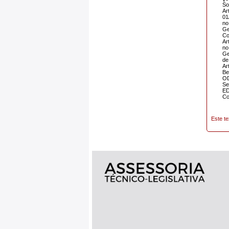
So
Ar
01
no
Ge
Co
Ar
no
Ge
de
Ar
Be
O
Se
E
Co
Este te