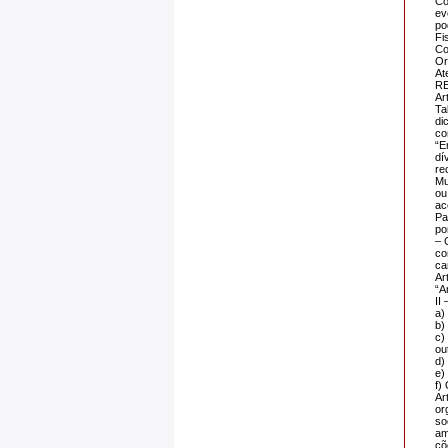
Co
ev
po
Fi
Co
Or
At
R
Ar
Ta
di
co
“E
dí
re
Mu
ou
ac
Pa
po
– 
co
ca
Ar
“Ar
II
a)
b)
c)
ou
d)
e)
f)
Ar
or
so
am
çõ