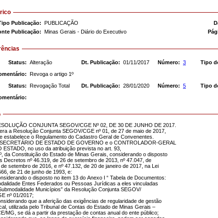
rico
Tipo Publicação:
PUBLICAÇÃO
D
onte Publicação:
Minas Gerais - Diário do Executivo
Pág
rências
Status:
Alteração
Dt. Publicação:
01/11/2017
Número:
3
Tipo d
omentário:
Revoga o artigo 1º
Status:
Revogação Total
Dt. Publicação:
28/01/2020
Número:
5
Tipo d
omentário:
o
SOLUÇÃO CONJUNTA SEGOV/CGE Nº 02, DE 30 DE JUNHO DE 2017.
tera a Resolução Conjunta SEGOV/CGE nº 01, de 27 de maio de 2017,
e estabelece o Regulamento do Cadastro Geral de Convenentes.
 SECRETÁRIO DE ESTADO DE GOVERNO e o CONTROLADOR-GERAL
 ESTADO, no uso da atribuição prevista no art. 93,
º, da Constituição do Estado de Minas Gerais, considerando o disposto
s Decretos nº 46.319, de 26 de setembro de 2013, nº 47.047, de
 de setembro de 2016, e nº 47.132, de 20 de janeiro de 2017, na Lei
666, de 21 de junho de 1993, e:
nsiderando o disposto no item 13 do Anexo I “ Tabela de Documentos:
dalidade Entes Federados ou Pessoas Jurídicas a eles vinculadas
Submodalidade Municípios” da Resolução Conjunta SEGOV/
E nº 01/2017;
nsiderando que a aferição das exigências de regularidade de gestão
scal, utilizada pelo Tribunal de Contas do Estado de Minas Gerais –
E/MG, se dá a partir da prestação de contas anual do ente público;