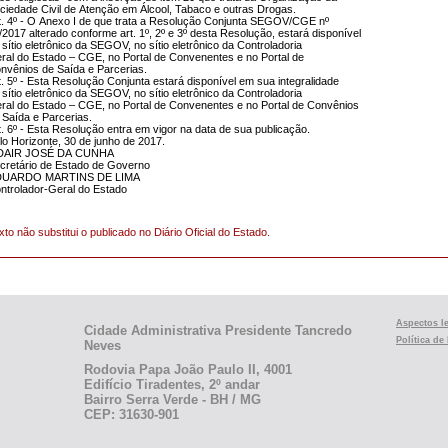
ciedade Civil de Atenção em Álcool, Tabaco e outras Drogas.
t. 4º - O Anexo I de que trata a Resolução Conjunta SEGOV/CGE nº
/2017 alterado conforme art. 1º, 2º e 3º desta Resolução, estará disponível
 sítio eletrônico da SEGOV, no sítio eletrônico da Controladoria
ral do Estado – CGE, no Portal de Convenentes e no Portal de
nvênios de Saída e Parcerias.
t. 5º - Esta Resolução Conjunta estará disponível em sua integralidade
 sítio eletrônico da SEGOV, no sítio eletrônico da Controladoria
ral do Estado – CGE, no Portal de Convenentes e no Portal de Convênios
 Saída e Parcerias.
t. 6º - Esta Resolução entra em vigor na data de sua publicação.
lo Horizonte, 30 de junho de 2017.
DAIR JOSÉ DA CUNHA
cretário de Estado de Governo
DUARDO MARTINS DE LIMA
ntrolador-Geral do Estado
xto não substitui o publicado no Diário Oficial do Estado.
Aspectos l
Cidade Administrativa Presidente Tancredo
Política de
Neves
Rodovia Papa João Paulo II, 4001
Edifício Tiradentes, 2º andar
Bairro Serra Verde - BH / MG
CEP: 31630-901