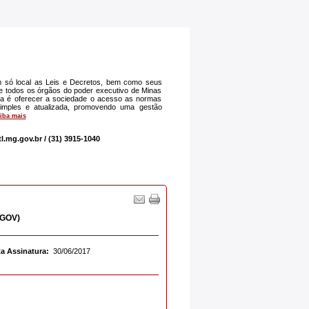
 só local as Leis e Decretos, bem como seus
 de todos os órgãos do poder executivo de Minas
iva é oferecer a sociedade o acesso as normas
 simples e atualizada, promovendo uma gestão
iba mais
tl.mg.gov.br
/ (31) 3915-1040
EGOV)
a Assinatura:
30/06/2017